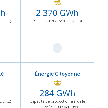
h
2 370
GWh
 (ODRE)
produits au 30/06/2025 (ODRE)
té
Énergie Citoyenne
284
GWh
 (ODRE)
Capacité de production annuelle
estimée (Energie partagée)