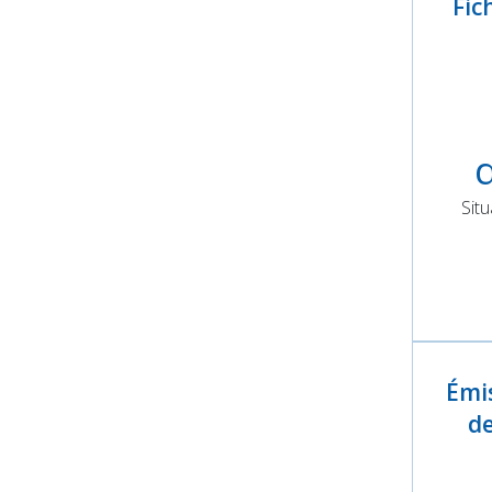
Fic
Sit
Émis
de