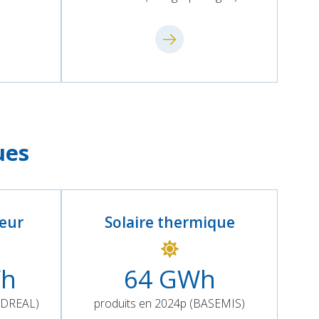
ues
leur
Solaire thermique
h
64
GWh
 (DREAL)
produits en 2024p (BASEMIS)