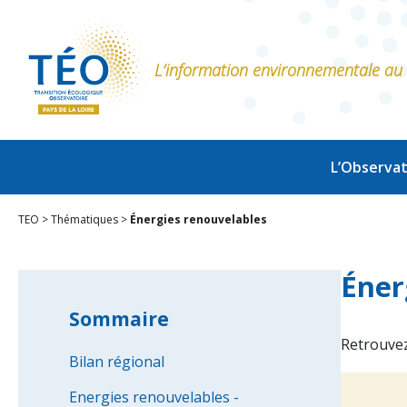
L’information environnementale au s
L’Observat
TEO
>
Thématiques
>
Énergies renouvelables
Éner
Sommaire
Retrouvez 
Bilan régional
Energies renouvelables -