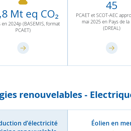
45
,8
Mt eq CO₂
PCAET et SCOT-AEC appr
mai 2025 en Pays de la
 en 2024p (BASEMIS, format
(DREAL)
PCAET)
gies renouvelables - Electriqu
uction d’électricité
Éolien en me