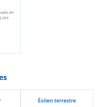
ouvés en
 Loire
es
r
Éolien terrestre