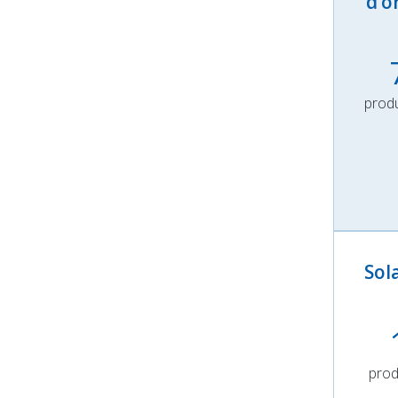
d’o
produ
Sol
prod