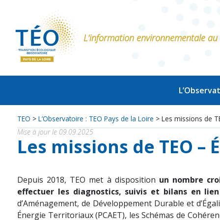
L’information environnementale au s
L’Observat
TEO
>
L’Observatoire : TEO Pays de la Loire
>
Les missions de T
Mise à jour le 09.09.2025
Les missions de TEO – 
Depuis 2018, TEO met à disposition
un nombre croi
effectuer les diagnostics, suivis et bilans en lie
d’Aménagement, de Développement Durable et d’Égalité 
Énergie Territoriaux (PCAET), les Schémas de Cohérenc