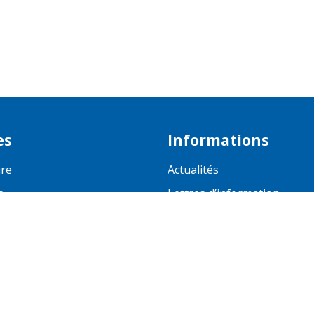
es
Informations
ire
Actualités
s
Lettres d’information
®
Glossaire
 TEO
Mentions légales
Plan du site
Flux RSS
droits réservés