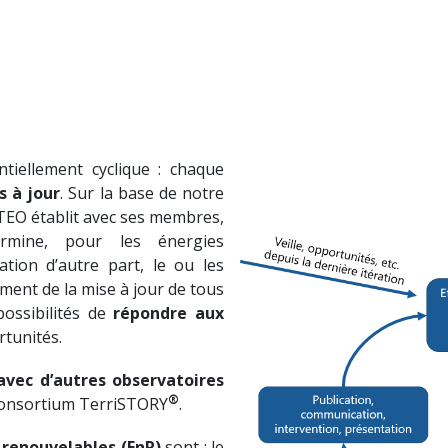
tiellement cyclique : chaque
s à jour
. Sur la base de notre
 TEO établit avec ses membres,
termine, pour les énergies
ation d’autre part, le ou les
ment de la mise à jour de tous
possibilités de
répondre aux
rtunités.
vec d’autres observatoires
®
consortium TerriSTORY
.
 renouvelables (EnR)
sont : le