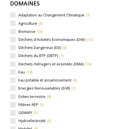
DOMAINES
Adaptation au Changement Climatique
(7)
Agriculture
(6)
Biomasse
(58)
Déchets d'Activités Economiques (DAE)
(10)
Déchets Dangereux (DD)
(6)
Déchets du BTP (DBTP)
(1)
Déchets ménagers et assimilés (DMA)
(74)
Eau
(19)
Eau potable et assainissement
(6)
Energies Renouvelables (EnR)
(7)
Eolien terrestre
(8)
Filières REP
(3)
GEMAPI
(5)
Hydroélectricité
(6)
Mobilité
(8)