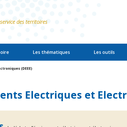
ervice des territoires
oire
Les thématiques
Les outils
ectroniques (DEEE)
nts Electriques et Elect
es