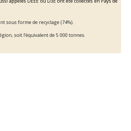
ussi appelés DEEE ou D3E ont été collectés en Pays de
ment sous forme de recyclage (74%).
ion, soit l’équivalent de 5 000 tonnes.