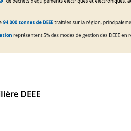
de déchets d’équipements électriques et électroniques, a
de
94 000
tonnes
de DEEE
traitées sur la région, principale
sation
représentent 5% des modes de gestion des DEEE en rég
ilière DEEE