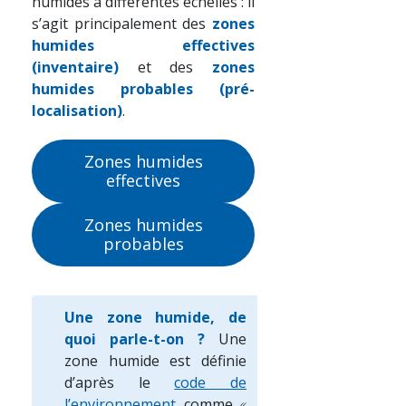
humides à différentes échelles : il
s’agit principalement des
zones
humides effectives
(inventaire)
et des
zones
humides probables (pré-
localisation)
.
Zones humides
effectives
Zones humides
probables
Une zone humide, de
quoi parle-t-on ?
Une
zone humide est définie
d’après le
code de
l’environnement
comme
«