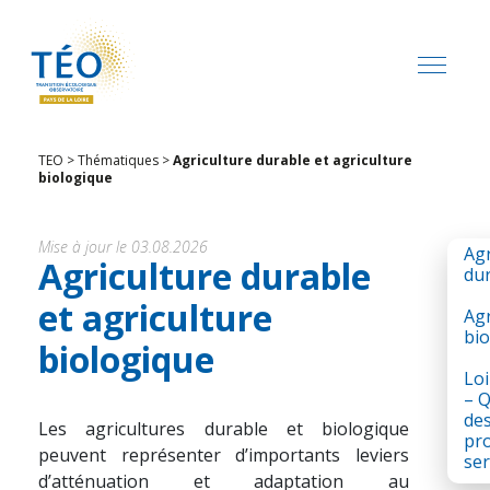
TEO
>
Thématiques
>
Agriculture durable et agriculture
biologique
Mise à jour le 03.08.2026
Agr
Agriculture durable
du
et agriculture
Agr
bio
biologique
Loi
– Q
de
Les agricultures durable et biologique
pro
peuvent représenter d’importants leviers
ser
d’atténuation et
adaptation
au